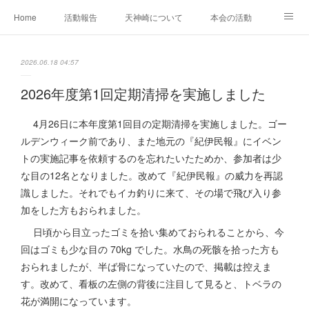
Home
活動報告
天神崎について
本会の活動
本会の歴史
土地の取得経過
出版物
会員募集中
2026.06.18 04:57
自然観察の心得
YouTube
SNS
2026年度第1回定期清掃を実施しました
4月26日に本年度第1回目の定期清掃を実施しました。ゴー
ルデンウィーク前であり、また地元の『紀伊民報』にイベン
トの実施記事を依頼するのを忘れたいたためか、参加者は少
な目の12名となりました。改めて『紀伊民報』の威力を再認
識しました。それでもイカ釣りに来て、その場で飛び入り参
加をした方もおられました。
日頃から目立ったゴミを拾い集めておられることから、今
回はゴミも少な目の 70kg でした。水鳥の死骸を拾った方も
おられましたが、半ば骨になっていたので、掲載は控えま
す。改めて、看板の左側の背後に注目して見ると、トベラの
花が満開になっています。