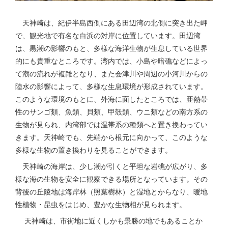
天神崎は、紀伊半島西側にある田辺湾の北側に突き出た岬
で、観光地で有名な白浜の対岸に位置しています。田辺湾
は、黒潮の影響のもと、多様な海洋生物が生息している世界
的にも貴重なところです。湾内では、小島や暗礁などによっ
て潮の流れが複雑となり、また会津川や周辺の小河川からの
陸水の影響によって、多様な生息環境が形成されています。
このような環境のもとに、外海に面したところでは、亜熱帯
性のサンゴ類、魚類、貝類、甲殻類、ウニ類などの南方系の
生物が見られ、内湾部では温帯系の種類へと置き換わってい
きます。天神崎でも、先端から根元に向かって、このような
多様な生物の置き換わりを見ることができます。
天神崎の海岸は、少し潮が引くと平坦な岩礁が広がり、多
様な海の生物を安全に観察できる場所となっています。その
背後の丘陵地は海岸林（照葉樹林）と湿地とからなり、暖地
性植物・昆虫をはじめ、豊かな生物相が見られます。
天神崎は、市街地に近くしかも景勝の地でもあることか