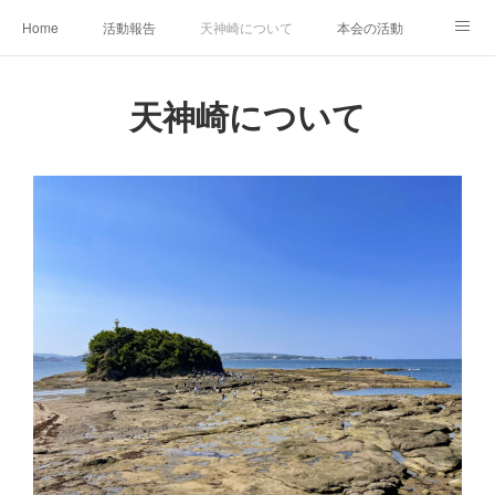
Home
活動報告
天神崎について
本会の活動
本会の歴史
土地の取得経過
出版物
会員募集中
天神崎について
自然観察の心得
YouTube
SNS