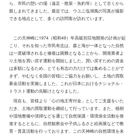
ら、市民の憩いの場（遠足・散策・魚釣等）として古くから
親しまれてきました。最近では、ウユニ塩湖風の写真が撮影
できる地点として、多くの訪問客が訪れています。
この天神崎に1974（昭和49）年高級別荘地開発の計画が起
こり、それを知った市民有志は、森と海が一体となった自然
は一度破壊されると修復は困難となることから、開発業者よ
り土地を買い戻す運動を開始しました。買い戻すための資金
は多額になるため、とても有志の力だけでは集めることがで
きず、やむなく全国の皆様にご協力をお願いし、土地の買取
募金活動を実施しました。これが日本におけるナショナル・
トラスト運動の先駆けとなりました。
現在も、皆様より「心の地主寄付金」としてご支援をいた
だき、土地の買取運動を継続して行っています。また、植樹
や湿地整備や清掃などを通じて自然保護・環境保全活動を推
進するとともに、自然観察会や子供ふるさと絵画展などで教
育・普及活動を行っております。この天神崎の自然環境を未