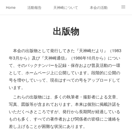
Home
活動報告
天神崎について
本会の活動
本会の歴史
土地の取得経過
出版物
会員募集中
出版物
自然観察の心得
YouTube
SNS
本会の出版物として発行してきた『天神崎だより』（1983
年3月から）及び『天神崎通信』（1986年10月から）につい
て、そのバックナンバーを記録・保存および普及活動の一環
として、ホームページ上に公開しています。段階的に公開の
号を増やしていって、現在はすべての号をアップロードして
います。
これらの出版物には、多くの執筆者・撮影者による文章、
写真、図版等が含まれております。本来は個別に掲載許諾を
いただくべきところですが、発行から長期間が経過している
ものも多く、すべての著作者および関係者の皆様にご連絡を
差し上げることが困難な状況にあります。