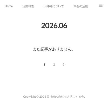
Home
活動報告
天神崎について
本会の活動
本会の歴史
土地の取得経過
出版物
会員募集中
2026
.
06
自然観察の心得
YouTube
SNS
まだ記事がありません。
1
2
3
Copyright ©
2026
天神崎の自然を大切にする会
.