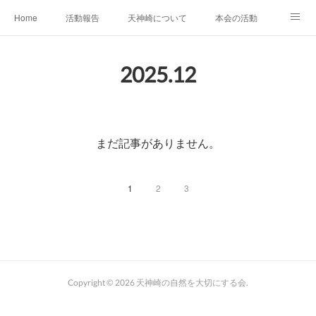
Home
活動報告
天神崎について
本会の活動
本会の歴史
土地の取得経過
出版物
会員募集中
2025
.
12
自然観察の心得
YouTube
SNS
まだ記事がありません。
1
2
3
Copyright ©
2026
天神崎の自然を大切にする会
.