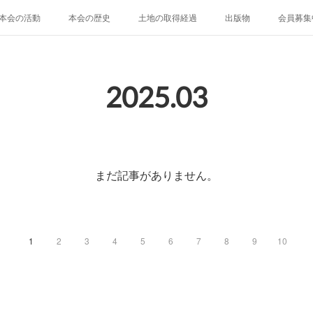
本会の活動
本会の歴史
土地の取得経過
出版物
会員募集
2025
.
03
まだ記事がありません。
1
2
3
4
5
6
7
8
9
10