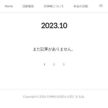
Home
活動報告
天神崎について
本会の活動
本会の歴史
土地の取得経過
出版物
会員募集中
2023
.
10
自然観察の心得
YouTube
SNS
まだ記事がありません。
1
2
3
Copyright ©
2026
天神崎の自然を大切にする会
.