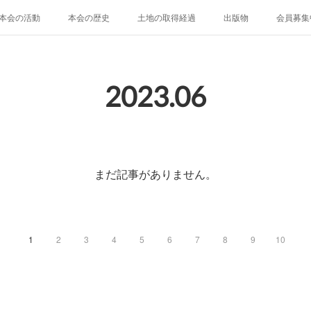
本会の活動
本会の歴史
土地の取得経過
出版物
会員募集
2023
.
06
まだ記事がありません。
1
2
3
4
5
6
7
8
9
10