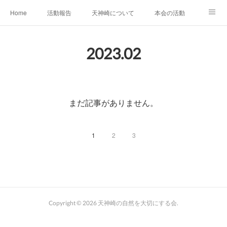
Home
活動報告
天神崎について
本会の活動
本会の歴史
土地の取得経過
出版物
会員募集中
2023
.
02
自然観察の心得
YouTube
SNS
まだ記事がありません。
1
2
3
Copyright ©
2026
天神崎の自然を大切にする会
.