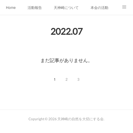
Home
活動報告
天神崎について
本会の活動
本会の歴史
土地の取得経過
出版物
会員募集中
2022
.
07
自然観察の心得
YouTube
SNS
まだ記事がありません。
1
2
3
Copyright ©
2026
天神崎の自然を大切にする会
.