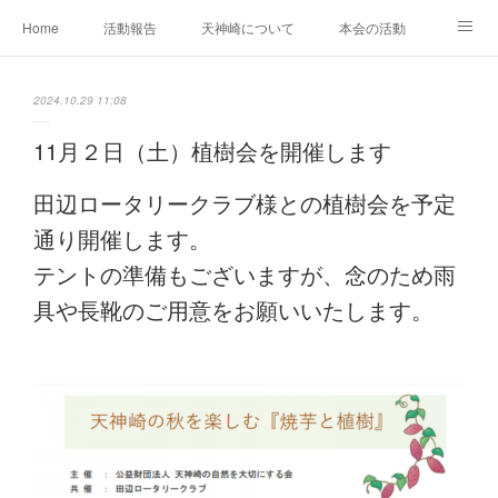
Home
活動報告
天神崎について
本会の活動
本会の歴史
土地の取得経過
出版物
会員募集中
2024.10.29 11:08
自然観察の心得
YouTube
SNS
11月２日（土）植樹会を開催します
田辺ロータリークラブ様との植樹会を予定
通り開催します。
テントの準備もございますが、念のため雨
具や長靴のご用意をお願いいたします。