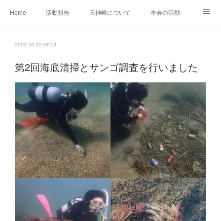
Home
活動報告
天神崎について
本会の活動
本会の歴史
土地の取得経過
出版物
会員募集中
2023.10.22 08:19
自然観察の心得
YouTube
SNS
第2回海底清掃とサンゴ調査を行いました