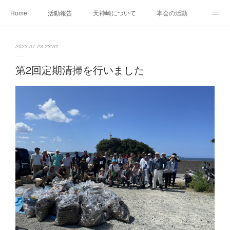
Home
活動報告
天神崎について
本会の活動
本会の歴史
土地の取得経過
出版物
会員募集中
2023.07.23 23:31
自然観察の心得
YouTube
SNS
第2回定期清掃を行いました