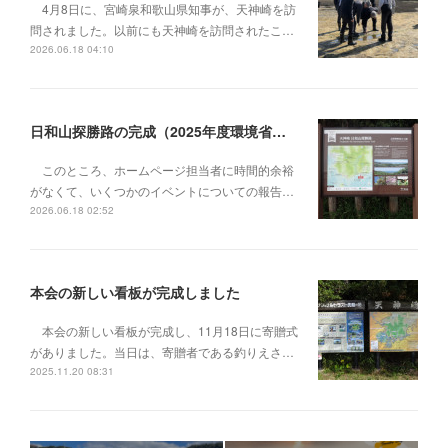
4月8日に、宮崎泉和歌山県知事が、天神崎を訪
問されました。以前にも天神崎を訪問されたこ…
2026.06.18 04:10
日和山探勝路の完成（2025年度環境省の整備事業）
このところ、ホームページ担当者に時間的余裕
がなくて、いくつかのイベントについての報告…
2026.06.18 02:52
本会の新しい看板が完成しました
本会の新しい看板が完成し、11月18日に寄贈式
がありました。当日は、寄贈者である釣りえさ…
2025.11.20 08:31