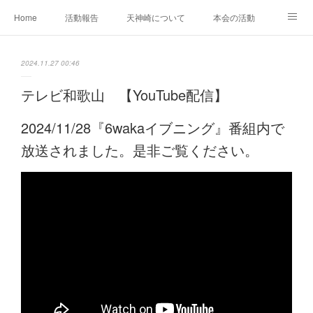
Home
活動報告
天神崎について
本会の活動
本会の歴史
土地の取得経過
出版物
会員募集中
2024.11.27 00:46
自然観察の心得
YouTube
SNS
テレビ和歌山 【YouTube配信】
2024/11/28『6wakaイブニング』番組内で
放送されました。是非ご覧ください。